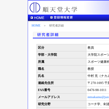
HOME
＞ 研究者詳細
区分
教員
学部・大学院
大学院スポー
所属
スポーツ健康
職名
教授
氏名
中村 充（ナカ
連絡先住所
〒270-1695
FAX番号
0476-98-1011
メールアドレス
mtnakamu@junt
研究分野
コーチ学、剣