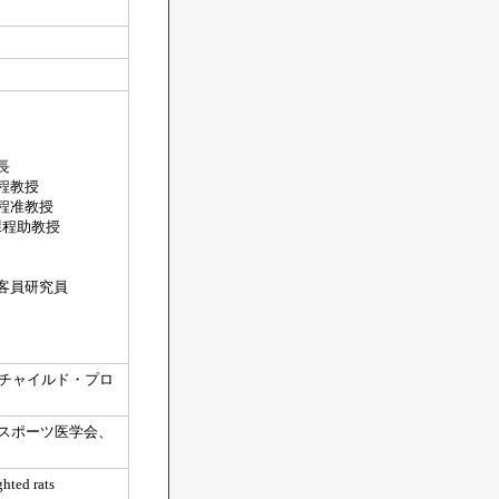
長
程教授
課程准教授
課程助教授
ー客員研究員
・チャイルド・プロ
スポーツ医学会、
hted rats