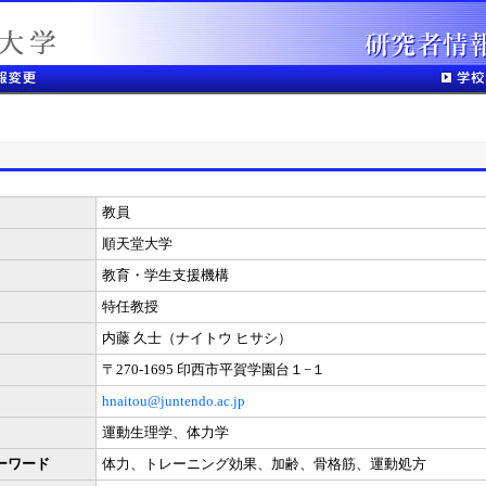
教員
順天堂大学
教育・学生支援機構
特任教授
内藤 久士（ナイトウ ヒサシ）
〒270-1695 印西市平賀学園台１−１
hnaitou@juntendo.ac.jp
運動生理学、体力学
ーワード
体力、トレーニング効果、加齢、骨格筋、運動処方