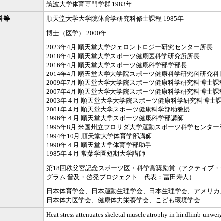
筑波大学体育専門学群 1983年
科等
順天堂大学大学院体育学研究科修士課程 1985年
博士（医学） 2000年
2023年4月 順天堂大学ジェロントロジー研究センター所長
2018年4月 順天堂大学スポーツ健康医科学研究所所長
2016年4月 順天堂大学スポーツ健康科学部学部長
2014年4月 順天堂大学大学院スポーツ健康科学研究科研究科
2009年7月 順天堂大学大学院スポーツ健康科学研究科博士課
2007年4月 順天堂大学大学院スポーツ健康科学研究科博士
2003年４月 順天堂大学大学院スポーツ健康科学研究科博士
2001年４月 順天堂大学スポーツ健康科学部助教授
1996年４月 順天堂大学スポーツ健康科学部講師
1995年8月 米国州立フロリダ大学運動スポーツ科学センタ
1994年10月 順天堂大学体育学部講師
1990年４月 順天堂大学体育学部助手
1985年４月 常葉学園短期大学講師
第18回秩父宮記念スポーツ医・科学賞奨励賞（アクティブ
グラム 普及・啓発プロジェクト 代表：冨田寿人）
日本体育学会、日本運動生理学会、日本生理学会、アメリカ
日本体力医学会、健康体力栄養学会、こども環境学会
Heat stress attenuates skeletal muscle atrophy in hindlimb-unweig