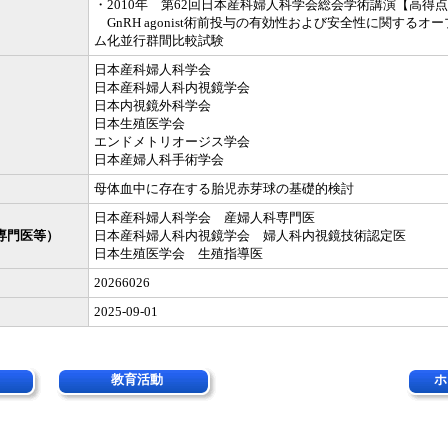
・2010年 第62回日本産科婦人科学会総会学術講演【高得
GnRH agonist術前投与の有効性および安全性に関するオ
ム化並行群間比較試験
日本産科婦人科学会
日本産科婦人科内視鏡学会
日本内視鏡外科学会
日本生殖医学会
エンドメトリオージス学会
日本産婦人科手術学会
母体血中に存在する胎児赤芽球の基礎的検討
日本産科婦人科学会 産婦人科専門医
専門医等）
日本産科婦人科内視鏡学会 婦人科内視鏡技術認定医
日本生殖医学会 生殖指導医
20266026
2025-09-01
教育活動
ホ