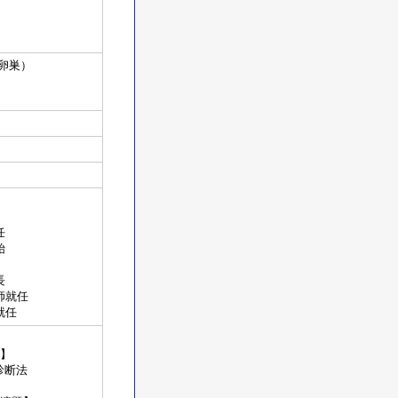
卵巣）
任
始
長
就任
就任
賞】
態診断法