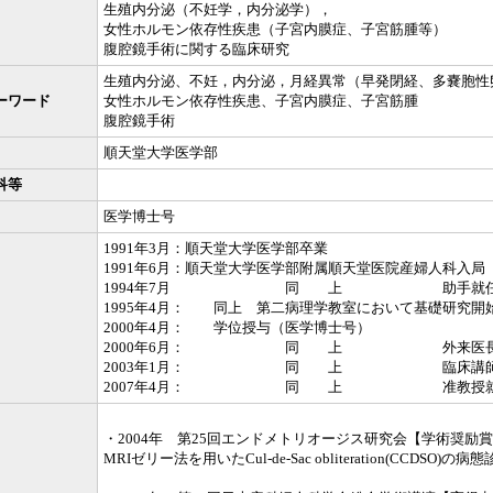
生殖内分泌（不妊学，内分泌学），
女性ホルモン依存性疾患（子宮内膜症、子宮筋腫等）
腹腔鏡手術に関する臨床研究
生殖内分泌、不妊，内分泌，月経異常（早発閉経、多嚢胞性
ーワード
女性ホルモン依存性疾患、子宮内膜症、子宮筋腫
腹腔鏡手術
順天堂大学医学部
科等
医学博士号
1991年3月：順天堂大学医学部卒業
1991年6月：順天堂大学医学部附属順天堂医院産婦人科入局
1994年7月 同 上 助手就
1995年4月： 同上 第二病理学教室において基礎研究開
2000年4月： 学位授与（医学博士号）
2000年6月： 同 上 外来医
2003年1月： 同 上 臨床講師
2007年4月： 同 上 准教授
・2004年 第25回エンドメトリオージス研究会【学術奨励
MRIゼリー法を用いたCul-de-Sac obliteration(CCDSO)の病